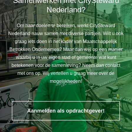
Samenwerken met CitySteward
Nederland?
Om haar doelen te bereiken, werkt CitySteward
Nederland nauw samen met diverse partijen. Wilt u ook
graag iets doen in het kader van Maatschappelijk
Betrokken Ondernemen? Maar dan wel op een manier
waarbij u in uw eigen stad of gemeente wat kunt
betekenen voor de samenleving? Neem dan contact
met ons op. Wij vertellen u graag meer over de
mogelijkheden!
Aanmelden als opdrachtgever!