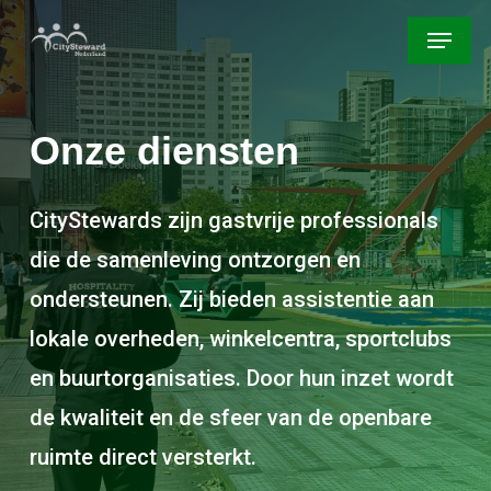
Skip
Menu
to
main
content
Onze
diensten
CityStewards zijn gastvrije professionals
die de samenleving ontzorgen en
ondersteunen. Zij bieden assistentie aan
lokale overheden, winkelcentra, sportclubs
en buurtorganisaties. Door hun inzet wordt
de kwaliteit en de sfeer van de openbare
ruimte direct versterkt.