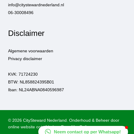
info@citystewardnederland.nl
06-30008496
Disclaimer
Algemene voorwaarden
Privacy disclaimer
KVK: 71724230
BTW: NL858824395B01
Iban: NL24ABNA0840596987
© 2026 CitySteward Nederland.
Onderhoud
&
Beheer
door
online website ontwikkelaar
Dagelijks Online
Neem contact op per Whatsapp!